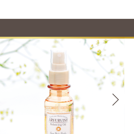
イバーで磨くメイクを落としながら、角質ケアと保湿まで オイルピールクレンズ(
身体を洗うだけで、アーユルヴェーダ