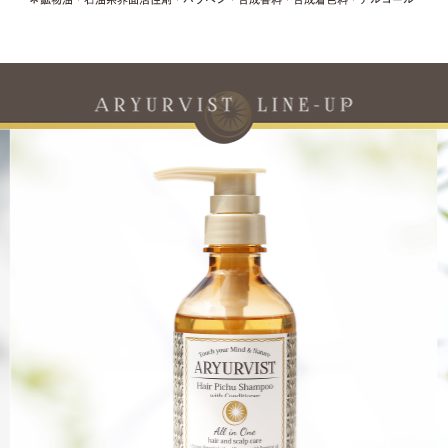
poo)
もベストバランスな潤いを バランシング オイル(Balancing Oil)
植物オイルと、ボタニカルファ