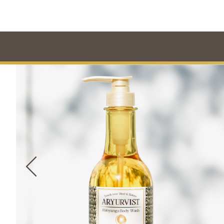
 Wash)
が地肌と髪の悩みを解き放つ ヘアピチュ シャンプー(Hair Pichu Sham
肌へ、髪へ、身体へ、いつで
ARYURVIST LINE-UP