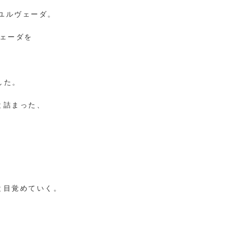
ユルヴェーダ。
ェーダを
した。
と詰まった、
。
と目覚めていく。