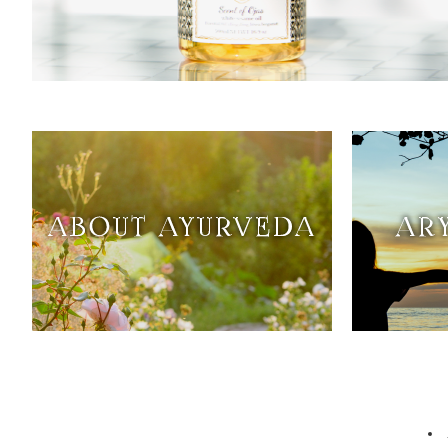
ABOUT AYURVEDA アーユルヴェーダについ
ARYURVIS
て
TOPICS