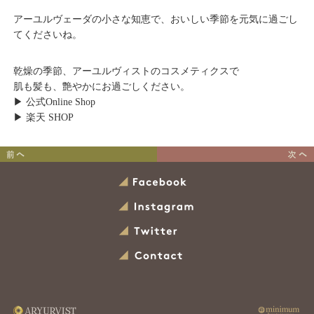
アーユルヴェーダの小さな知恵で、おいしい季節を元気に過ごし
てくださいね。
乾燥の季節、アーユルヴィストのコスメティクスで
肌も髪も、艶やかにお過ごしください。
▶︎ 公式Online Shop
▶︎ 楽天 SHOP
水のエネルギーって？アー
VOCE掲載 「舌磨き」
ユルヴェーダで春を軽やか
Facebook
に
Instagram
Twitter
Contact