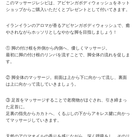
このマッサージレシピは、アビヤンガボディウォッシュを
ネット
ショップ
からご購入いただくとプレゼントとして付いてきます。
イランイランのアロマが香るアビヤンガボディウォッシュで、癒
やされながらホッソリとしなやかな脚を目指しましょう！
① 脚の付け根を外側から内側へ、優しくマッサージ。
最初に脚の付け根のリンパを流すことで、脚全体の流れを促しま
す。
② 脚全体のマッサージ。前面は上から下に向かって流し、裏面
は上に向かって流していきましょう。
③ 足首をマッサージすることで老廃物がほぐされ、引き締まっ
た足首に。
足裏の指先からカカトへ、くるぶしの下からアキレス腱に向かっ
てマッサージしていきます。
天然のアロマオイルの香りを感じながら、深く呼吸をし、そのリ