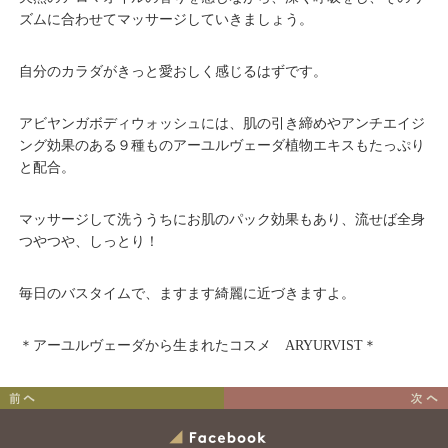
ズムに合わせてマッサージしていきましょう。
自分のカラダがきっと愛おしく感じるはずです。
アビヤンガボディウォッシュには、肌の引き締めやアンチエイジ
ング効果のある９種ものアーユルヴェーダ植物エキスもたっぷり
と配合。
マッサージして洗ううちにお肌のパック効果もあり、流せば全身
つやつや、しっとり！
毎日のバスタイムで、ますます綺麗に近づきますよ。
＊アーユルヴェーダから生まれたコスメ ARYURVIST＊
人気インスタグラマーが
アーユルヴェーダ的