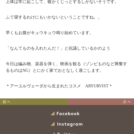
上体は常に起こして、暖かくじっとするしかないそうです。
ふて寝するわけにもいかないということですね。。
早くもお腹がキュウキュウ鳴り始めています。
「なんてものを入れたんだ！」と抗議しているかのよう
今日は編み物、楽器を弾く、映画を観る（ゾンビものなど興奮す
るものはNG）とにかく家でおとなしく過ごします。
＊アーユルヴェーダから生まれたコスメ ARYURVIST＊
アーユルヴェーダ的最強デ
アーユルヴェーダ的最強デ
トックスの道
トックスの道
Facebook
その３
その１
Instagram