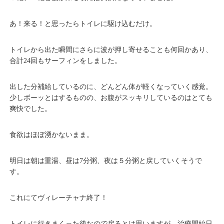
あ！来る！と思ったらトイレに駆け込むだけ。
トイレから出た瞬間にさらに波が押し寄せることも何回かあり、
合計24回もサーフィンをしました。
出した分補給しているのに、どんどん体が軽くなっていく感覚。
少しボーッとはするものの、お腹がスッキリしているのはとても
爽快でした。
食欲はほぼ湧かないまま。
明日は朝は重湯、昼は7分粥、夜は５分粥と戻していくそうで
す。
これにてヴィレーチャナ終了！
トイレに行きまくった後なので戻るとは思いますが、治療開始日