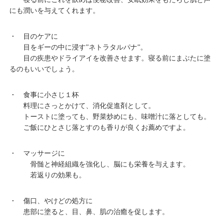
にも潤いを与えてくれます。
・ 目のケアに
目をギーの中に浸す”ネトラタルパナ”。
目の疾患やドライアイを改善させます。寝る前にまぶたに塗
るのもいいでしょう。
・ 食事に小さじ１杯
料理にさっとかけて、消化促進剤として。
トーストに塗っても、野菜炒めにも、味噌汁に落としても。
ご飯にひとさじ落とすのも香りが良くお薦めですよ。
・ マッサージに
骨髄と神経組織を強化し、脳にも栄養を与えます。
若返りの効果も。
・ 傷口、やけどの処方に
患部に塗ると、目、鼻、肌の治癒を促します。