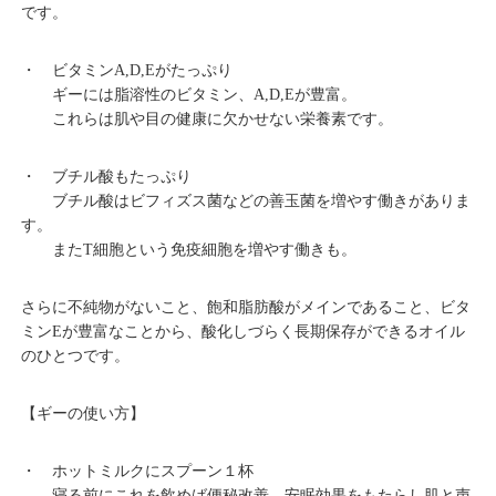
です。
・ ビタミンA,D,Eがたっぷり
ギーには脂溶性のビタミン、A,D,Eが豊富。
これらは肌や目の健康に欠かせない栄養素です。
・ ブチル酸もたっぷり
ブチル酸はビフィズス菌などの善玉菌を増やす働きがありま
す。
またT細胞という免疫細胞を増やす働きも。
さらに不純物がないこと、飽和脂肪酸がメインであること、ビタ
ミンEが豊富なことから、酸化しづらく長期保存ができるオイル
のひとつです。
【ギーの使い方】
・ ホットミルクにスプーン１杯
寝る前にこれを飲めば便秘改善、安眠効果をもたらし肌と声