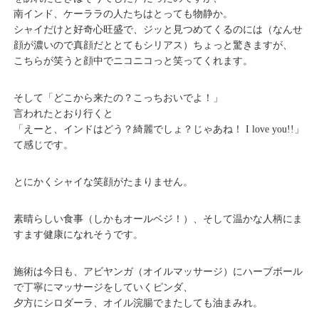
南インド、ケーララの人たちはとっても物静か。
シャイだけと好奇心旺盛で、ジッと見つめてくるのには（なんせ
顔が濃いので真顔だととてもシリアス）ちょっと驚きますが、
こちらが笑うと顔中でニコニコっと笑ってくれます。
そして「どこから来たの？こっちおいでよ！」
言われたとおり行くと
「えーと、インドはどう？綺麗でしょ？じゃあね！ I love you!!」
て感じです。
とにかくシャイな笑顔がたまりません。
素晴らしい食事（しかもオールベジ！）、そして温かな人柄にま
すます健康になれそうです。
施術は今日も、アビヤンガ（オイルマッサージ）にハーブボール
で丁寧にマッサージをしていくピンダ、
夕方にシロダーラ、オイル浣腸でまたしても油まみれ。