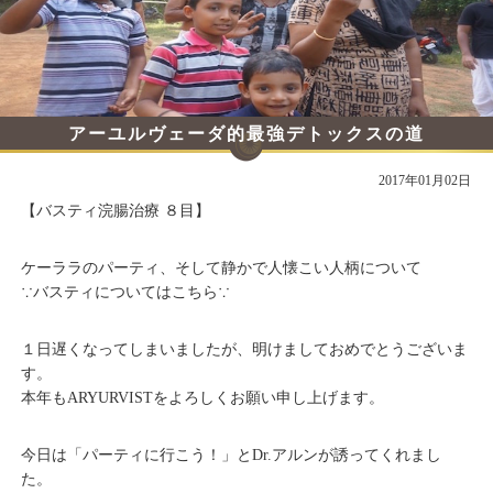
アーユルヴェーダ的最強デトックスの道
その17
2017年01月02日
【バスティ浣腸治療 ８目】
ケーララのパーティ、そして静かで人懐こい人柄について
∵バスティについてはこちら∵
１日遅くなってしまいましたが、明けましておめでとうございま
す。
本年もARYURVISTをよろしくお願い申し上げます。
今日は「パーティに行こう！」とDr.アルンが誘ってくれまし
た。