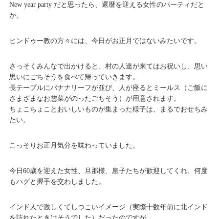
New year party だと思ったら、還暦を迎える女性のパーティだと
か。
ヒンドゥー教の方々には、今日がお正月ではないみたいです。
さっそくみんなで出かけると、村の人達が来てはお祝いし、思い
思いにごちそうを食べて帰っていきます。
長テーブルにバナナリーフが並び、人が座るとミールス（ご飯に
さまざまなお惣菜がのったごちそう）が用意されます。
ちょこちょことおいしいものが集まった様子は、まるでおせちみ
たい。
こっそりお正月気分を味わっていました。
今日60歳を迎えた女性、旦那様、息子たちが歓迎してくれ、何度
もハグと握手を交わしました。
インド人で激しくてしつこいイメージ（実際十数年前に北インド
を訪れたときはそうでした）だったのですが、