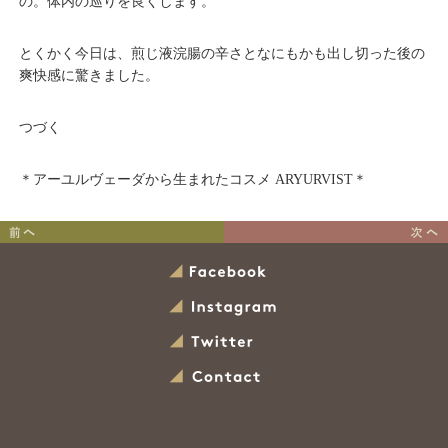
の。体内の巡りを良くします。
とくかく今日は、煎じ液浣腸の辛さとなにもかも出し切った後の
爽快感に驚きました。
つづく
＊アーユルヴェーダから生まれたコスメ ARYURVIST＊
アーユルヴェーダ的最強デ
アーユルヴェーダ的最強デ
トックスの道
トックスの道
Facebook
その13
その11
Instagram
Twitter
Contact