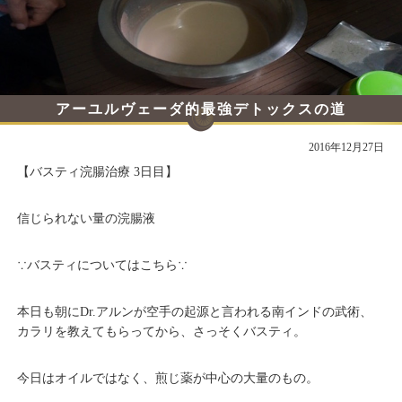
アーユルヴェーダ的最強デトックスの道
その12
2016年12月27日
【バスティ浣腸治療 3日目】
信じられない量の浣腸液
∵バスティについてはこちら∵
本日も朝にDr.アルンが空手の起源と言われる南インドの武術、
カラリを教えてもらってから、さっそくバスティ。
今日はオイルではなく、煎じ薬が中心の大量のもの。