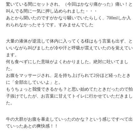
驚いている間にセットされ、（今回はかなり痛かった）痛い！と
叫んでる間に一気に押し込められました・・・
あとから聞いたのですがかなり騒いでいたらしく、700mlしか入
れられなかったそうです。すみませんでした
大量の液体が逆流して体内に入ってくる様はもう言葉も出ず、と
いいながら叫びましたが冷や汗と呼吸が震えていたのを覚えてい
ます。
何も食べずにした意味がよくわかりました。絶対に吐いてまし
た。
お腹をマッサージされ、足を持ち上げられて2分ほど経ったとき
に「全部出していいよ」と。
もうちょっと我慢できるかも？と思い始めてたときだったので拍
子抜けでしたが、お言葉に甘えてトイレに行かせていただきまし
た。
牛の大群がお腹を暴走していったのかな？という感じですべて出
ていったあとの爽快感！！