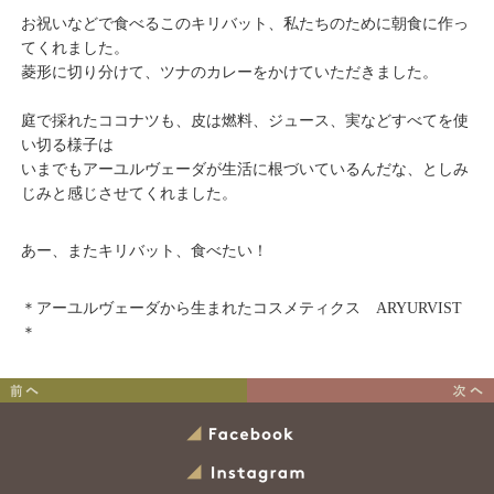
お祝いなどで食べるこのキリバット、私たちのために朝食に作っ
てくれました。
菱形に切り分けて、ツナのカレーをかけていただきました。
庭で採れたココナツも、皮は燃料、ジュース、実などすべてを使
い切る様子は
いまでもアーユルヴェーダが生活に根づいているんだな、としみ
じみと感じさせてくれました。
あー、またキリバット、食べたい！
＊アーユルヴェーダから生まれたコスメティクス ARYURVIST
＊
この時期だけの
お肉には葉物。
日本のスパイス
パセリのジェノベーゼ
Facebook