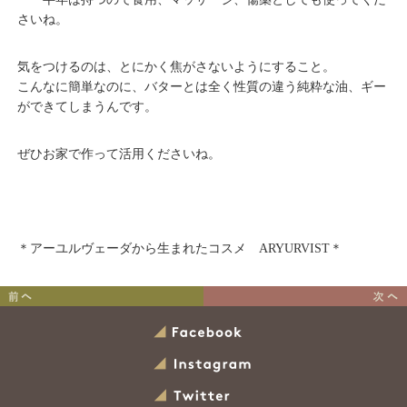
さいね。
気をつけるのは、とにかく焦がさないようにすること。
こんなに簡単なのに、バターとは全く性質の違う純粋な油、ギー
ができてしまうんです。
ぜひお家で作って活用くださいね。
＊アーユルヴェーダから生まれたコスメ ARYURVIST＊
アーユルヴェーダ的最強デ
アーユルヴェーダ最高の
トックスの道
油、「ギー」の効果
Facebook
その１
Instagram