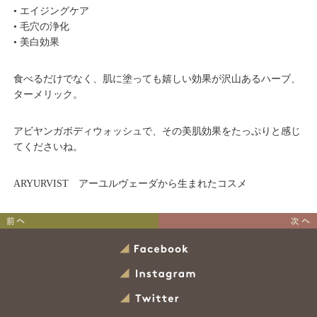
• エイジングケア
• 毛穴の浄化
• 美白効果
食べるだけでなく、肌に塗っても嬉しい効果が沢山あるハーブ、
ターメリック。
アビヤンガボディウォッシュで、その美肌効果をたっぷりと感じ
てくださいね。
ARYURVIST アーユルヴェーダから生まれたコスメ
アーユルヴェーダの歴史
アーユルヴェーダDr.に言わ
れた
Facebook
ひとこと
Instagram