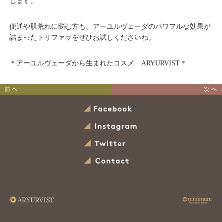
します。
便通や肌荒れに悩む方も、アーユルヴェーダのパワフルな効果が
詰まったトリファラをぜひお試しくださいね。
＊アーユルヴェーダから生まれたコスメ ARYURVIST＊
ARYUTVIST loves YOGA！
洗いながら、身体を整え
vo.1 廣田なおさん
る。
Facebook
アビヤンガボディウォッシ
Instagram
ュのマッサージ法
Twitter
Contact