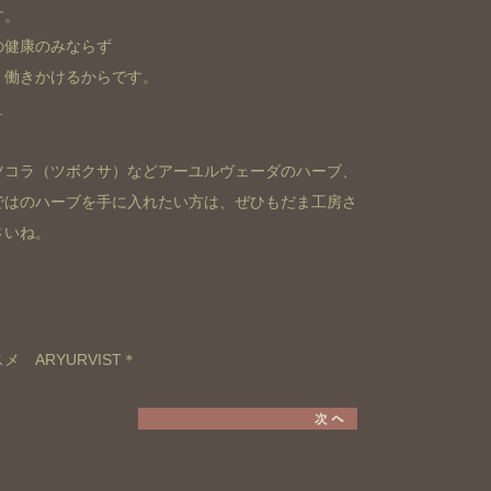
す。
の健康のみならず
、働きかけるからです。
＿
ツコラ（ツボクサ）などアーユルヴェーダのハーブ、
ではのハーブを手に入れたい方は、ぜひもだま工房さ
さいね。
 ARYURVIST＊
アビヤンガボディウォッシュの
美肌ハーブ成分 その4：コタラ