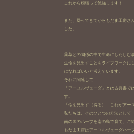
これから頑張って勉強します！
また、帰ってきてからもだま工房さ
した。
＿＿＿＿＿＿＿＿＿＿＿＿＿＿＿＿
薬草との関係の中で生命にしたしむ
生命を見出すことをライフワークに
になればいいと考えています。
それに関連して
「アーユルヴェーダ」とは古典書で
す。
「命を見出す（得る） これがアー
私たちは、そのひとつの方法として
南の国のハーブを南の島で育て、ご
もだま工房はアーユルヴェーダハー