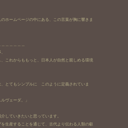
んのホームページの中にある、この言葉が胸に響きま
＿＿＿＿＿＿＿
事、
し、これからももっと、日本人が自然と親しめる環境
は、とてもシンプルに このように定義されていま
ユルヴェーダ。」
紹介していきたいと思っています。
ブを生産することを通じて、古代より伝わる人類の叡