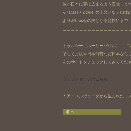
智が日本に更に広まるよう貢献しま
それはひとの幸せの土台となる肉体
より深い幸せの鍵となる霊性にまで
＿＿＿＿＿＿＿＿＿＿＿＿＿＿＿＿
トゥルシー（ホーリーバジル）、ゴ
そして月桃や日本薄荷など日本なら
んのサイトをチェックしてみてくだ
ウェブショップはこちら
＊アーユルヴェーダから生まれたコスメ
しあわせの定義