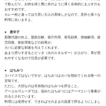
て飲んだり、お肉を焼く際に衣のように薄く全体的にまぶすのも
おすすめです。
カレー粉と違ってほろ苦い大人の美味しさなので、意外と様々な
料理に合いますよ。
● 唐辛子
新陳代謝の向上、脂肪分解、発汗作用、発毛効果、便秘解消、疲
労回復、食欲増進などの効果が。
カパに必要な刺激を与えてくれます。
あまり摂りすぎるとピッタ（火のエネルギー）が上がり、胃が荒
れやすくなるので注意が必要です。
● はちみつ
スパイスではないですが、はちみつはカパを弱めてくれる唯一の
甘味です。
ただし、大切なのは非加熱のはちみつを摂ること。
アーユルヴェーダでは、温めたはちみつにはアーマという毒素が
出るとされています。
料理には使用せず、できればそのままの温度で摂るようにしまし