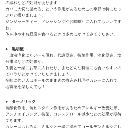
の緩和などの効能があります
カパに大切な温める、という作用があるためこの季節は特にたっ
ぷりと摂りましょう。
ジンジャーティー、ドレッシングやお味噌汁に入れてもいいです
ね。
体を冷やすお豆腐を食べるときは多めにかけてみてください。
● 黒胡椒
血液浄化にたいへん優れ、代謝促進、抗菌作用、消化促進、塩
分排出などの効果が。
生姜と一緒にお茶に入れたり、またどんな料理にも合いやすいの
でパラリとかけていただきましょう。
辛味に強い人はホールのまま肉の煮込み料理やカレーに入れて、
地雷感を楽しんでも！
● ターメリック
抗酸化作用、抗ヒスタミン作用があるためアレルギー改善効果、
アンチエイジング、抗菌、コレステロール減少などの効果が期待
できます。
カレーはもちろん、ミルクと一緒に温めてゴールデンミルクにし