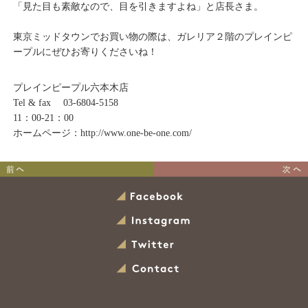
「見た目も素敵なので、目を引きますよね」と店長さま。
東京ミッドタウンでお買い物の際は、ガレリア２階のプレインピ
ープルにぜひお寄りくださいね！
プレインピープル六本木店
Tel & fax 03-6804-5158
11：00-21：00
ホームページ：http://www.one-be-one.com/
お取扱店ご紹介 ギンザビ
春のアーユルヴェーダ
ビ銀座店さま
スパイス学
Facebook
Instagram
Twitter
Contact