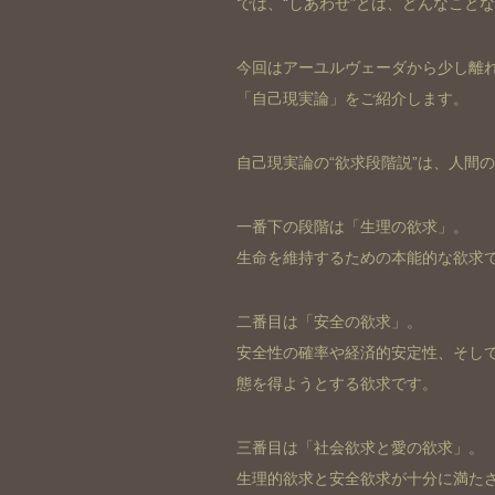
では、“しあわせ”とは、どんなこと
今回はアーユルヴェーダから少し離
「自己現実論」をご紹介します。
自己現実論の“欲求段階説”は、人間
一番下の段階は「生理の欲求」。
生命を維持するための本能的な欲求
二番目は「安全の欲求」。
安全性の確率や経済的安定性、そし
態を得ようとする欲求です。
三番目は「社会欲求と愛の欲求」。
生理的欲求と安全欲求が十分に満た