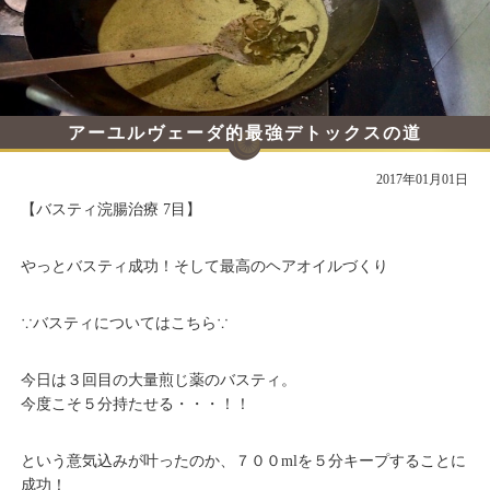
アーユルヴェーダ的最強デトックスの道
その16
2017年01月01日
【バスティ浣腸治療 7目】
やっとバスティ成功！そして最高のヘアオイルづくり
∵バスティについてはこちら∵
今日は３回目の大量煎じ薬のバスティ。
今度こそ５分持たせる・・・！！
という意気込みが叶ったのか、７００mlを５分キープすることに
成功！