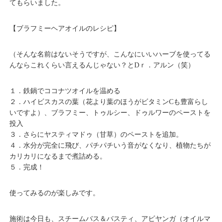
てもらいました。
【ブラフミーヘアオイルのレシピ】
（そんな名前はないそうですが、こんなにいいハーブを使ってる
んならこれくらい言えるんじゃない？とDｒ．アルン（笑）
１．鉄鍋でココナツオイルを温める
２．ハイビスカスの葉（花より葉のほうがビタミンCも豊富らし
いですよ）、ブラフミー、トゥルシー、ドゥルワーのペーストを
投入
３．さらにヤスティマドゥ（甘草）のペーストを追加。
４．水分が完全に飛び、パチパチいう音がなくなり、植物たちが
カリカリになるまで煮詰める。
５．完成！
使ってみるのが楽しみです。
施術は今日も、スチームバス＆バスティ、アビヤンガ（オイルマ