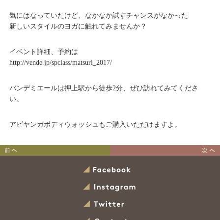
気にはなっていたけど、なかなか試すチャンスがなかった
新しいスタイルのヨガに触れてみませんか？
イベント詳細、予約は
http://vende.jp/spclass/matsuri_2017/
バンデミエールは押上駅から徒歩2分、ぜひ訪れてみてくださ
い。
アビヤンガボディウォッシュもご購入いただけますよ。
春のアーユルヴェーダ
アーユルヴェーダ的
スパイス学
春の不調の対策法
Facebook
Instagram
Twitter