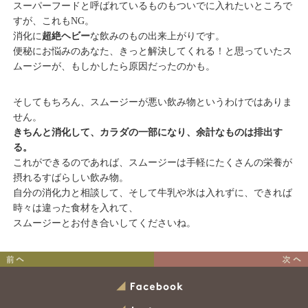
スーパーフードと呼ばれているものもついでに入れたいところで
すが、これもNG。
消化に
超絶ヘビー
な飲みのもの出来上がりです。
便秘にお悩みのあなた、きっと解決してくれる！と思っていたス
ムージーが、もしかしたら原因だったのかも。
そしてもちろん、スムージーが悪い飲み物というわけではありま
せん。
きちんと消化して、カラダの一部になり、余計なものは排出す
る。
これができるのであれば、スムージーは手軽にたくさんの栄養が
摂れるすばらしい飲み物。
自分の消化力と相談して、そして牛乳や氷は入れずに、できれば
時々は違った食材を入れて、
スムージーとお付き合いしてくださいね。
体質別おすすめナッツ
「アーユルヴェーダと快
眠」無料セミナーのお知ら
Facebook