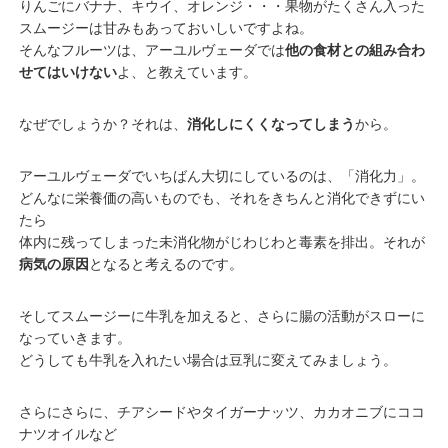
りんごにバナナ、キウイ、オレンジ・・・果物がたくさん入った
スムージーは甘みもあっておいしいですよね。
そんなフルーツは、アーユルヴェーダでは
他の食材との組み合わ
せてはいけない
よ、と教えています。
なぜでしょうか？それは、
消化しにくくなってしまう
から。
アーユルヴェーダでいちばん大切にしているのは、「消化力」。
どんなに栄養価の高いものでも、それをきちんと消化できずにい
たら
体内に残ってしまった未消化物がじわじわと毒素を排出。それが
病気の原因
となると考えるのです。
そしてスムージーに牛乳を加えると、さらに腸の活動がスローに
なっていきます。
どうしても牛乳を入れたい場合は豆乳に変えてみましょう。
さらにさらに、チアシードやタイガーナッツ、カカオニブにココ
ナツオイルなど