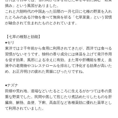
摘み」という風習がありました。
これと六朝時代の中国あった旧暦の一月七日に七種の野菜を入れ
たとろみのある汁物を食べて無病を祈る「七草菜羹」という習慣
が融合されて生まれたものとされています。
【七草の種類と効能】
●セリ
東洋では２千年前から食用に利用されてきたが、西洋では食べる
習慣がないそうです。独特の香り成分には体温を上げて発汗作用
を促す効果、風邪による冷えに有効。また胃や肝機能を整え、血
液中の老廃物やコレステロールを排出して浄化する効果が高いた
め、お正月明けの疲れた胃腸にぴったりですね。
●ナズナ
田畑や荒れ地、道端などいたるところに生えるがかつては冬の貴
重な野菜でした。民間や黒して煎じたり煮詰めたりしたものを肝
臓病、解熱、血便、下痢、高血圧など各種薬効に優れた薬草とし
て利用されていました。