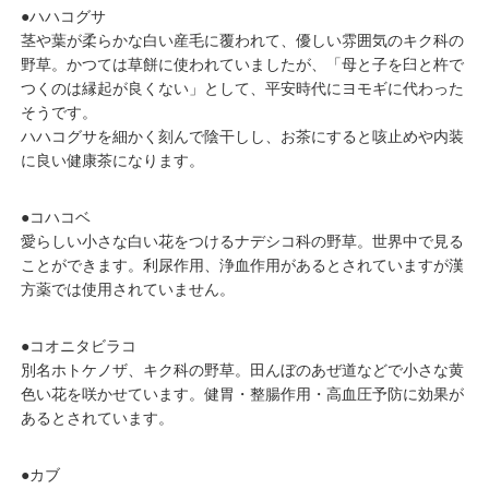
●ハハコグサ
茎や葉が柔らかな白い産毛に覆われて、優しい雰囲気のキク科の
野草。かつては草餅に使われていましたが、「母と子を臼と杵で
つくのは縁起が良くない」として、平安時代にヨモギに代わった
そうです。
ハハコグサを細かく刻んで陰干しし、お茶にすると咳止めや内装
に良い健康茶になります。
●コハコベ
愛らしい小さな白い花をつけるナデシコ科の野草。世界中で見る
ことができます。利尿作用、浄血作用があるとされていますが漢
方薬では使用されていません。
●コオニタビラコ
別名ホトケノザ、キク科の野草。田んぼのあぜ道などで小さな黄
色い花を咲かせています。健胃・整腸作用・高血圧予防に効果が
あるとされています。
●カブ