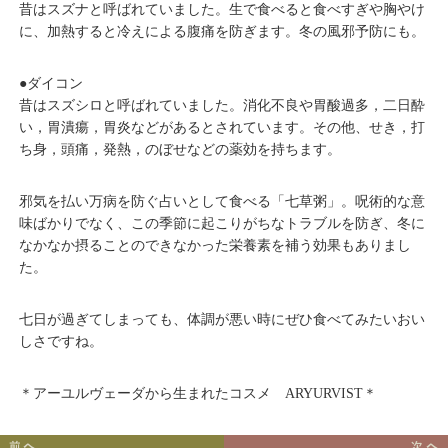
昔はスズナと呼ばれていました。生で食べると食べすぎや胸やけ
に、加熱すると冷えによる腹痛を防ぎます。冬の風邪予防にも。
●ダイコン
昔はスズシロと呼ばれていました。消化不良や胃酸過多，二日酔
い，胃潰瘍，胃炎などがあるとされています。その他、せき，打
ち身，頭痛，発熱，のぼせなどの薬効を持ちます。
邪気を払い万病を防ぐ占いとして食べる「七草粥」。呪術的な意
味ばかりでなく、この季節に起こりがちなトラブルを防ぎ、冬に
なかなか摂ることのできなかった栄養素を補う効果もありまし
た。
七日が過ぎてしまっても、体調が悪い時にぜひ食べてみたいおい
しさですね。
＊アーユルヴェーダから生まれたコスメ ARYURVIST＊